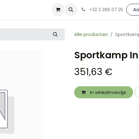
andteken List
A
+32 3 286 07 25
Alle producten
Sportkamp 
Sportkamp In
351,63
€
In winkelmandje