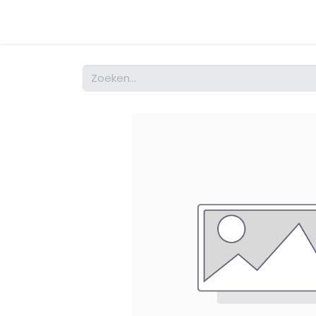
Startpagina
Surveys
Event Overview
H